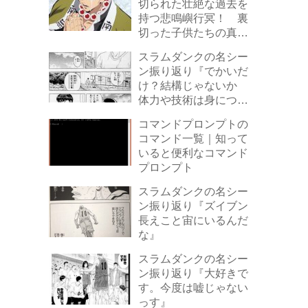
切られた壮絶な過去を
持つ悲鳴嶼行冥！ 裏
切った子供たちの真実
とは
スラムダンクの名シー
ン振り返り『でかいだ
け？結構じゃないか
体力や技術は身につけ
さすことは出来る…
コマンドプロンプトの
だが お前をでかくす
コマンド一覧｜知って
ることはできない。た
いると便利なコマンド
とえオレがどんな名コ
プロンプト
ーチでもな 立派な才
能だ』
スラムダンクの名シー
ン振り返り『ズイブン
長えこと宙にいるんだ
な』
スラムダンクの名シー
ン振り返り『大好きで
す。今度は嘘じゃない
っす』