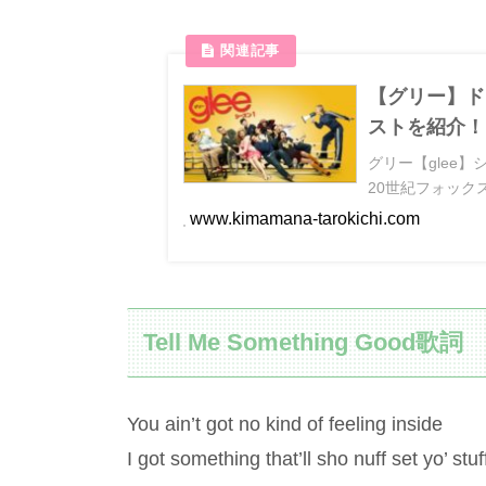
【グリー】ド
ストを紹介！
グリー【glee
20世紀フォック
www.kimamana-tarokichi.com
Tell Me Something Good歌詞
You ain’t got no kind of feeling inside
I got something that’ll sho nuff set yo’ stuf