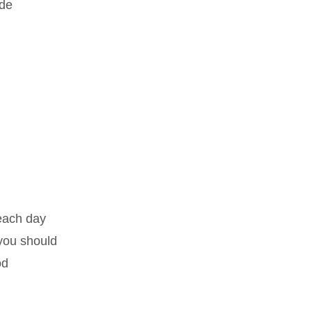
ide
 each day
 you should
od