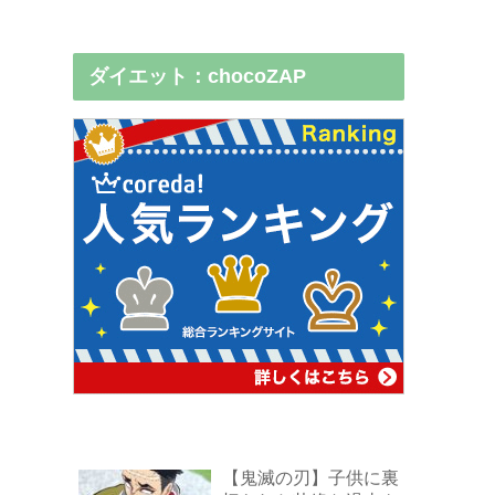
ダイエット：chocoZAP
【鬼滅の刃】子供に裏