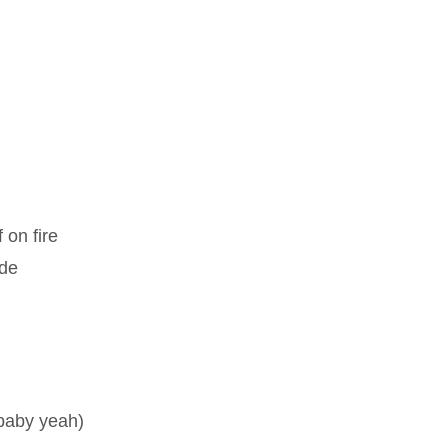
f on fire
ide
baby yeah)