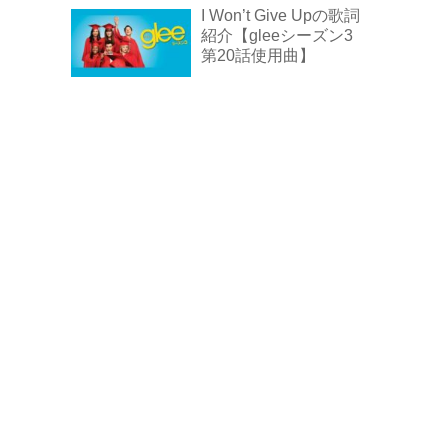
歌詞紹介
I Won’t Give Upの歌詞
紹介【gleeシーズン3
第20話使用曲】