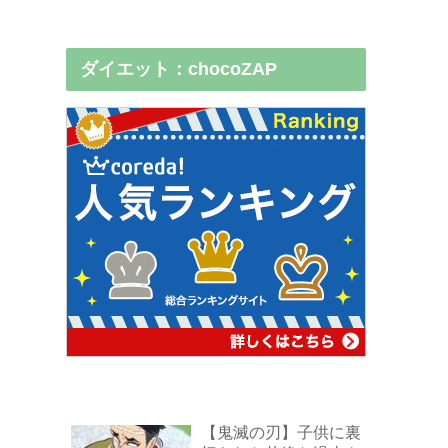
ダイエット：chocoZAP
【鬼滅の刃】子供に裏