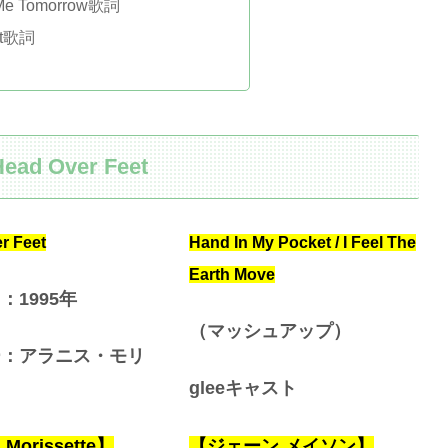
e Me Tomorrow歌詞
et歌詞
Head Over Feet
r Feet
Hand In My Pocket / I Feel The
Earth Move
：1995
年
（
マッシュアップ）
ー：アラニス・モリ
gleeキャスト
 Morissette】
【ジェーン,メイソン】