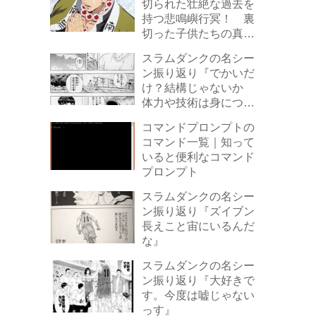
切られた壮絶な過去を
持つ悲鳴嶼行冥！ 裏
切った子供たちの真実
とは
スラムダンクの名シー
ン振り返り『でかいだ
け？結構じゃないか
体力や技術は身につけ
さすことは出来る…
コマンドプロンプトの
だが お前をでかくす
コマンド一覧｜知って
ることはできない。た
いると便利なコマンド
とえオレがどんな名コ
プロンプト
ーチでもな 立派な才
能だ』
スラムダンクの名シー
ン振り返り『ズイブン
長えこと宙にいるんだ
な』
スラムダンクの名シー
ン振り返り『大好きで
す。今度は嘘じゃない
っす』