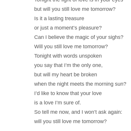
but will you still love me tomorrow?
Is it a lasting treasure
or just a moment’s pleasure?
Can I believe the magic of your sighs?
Will you still love me tomorrow?
Tonight with words unspoken
you say that I’m the only one,
but will my heart be broken
when the night meets the morning sun?
I’d like to know that your love
is a love I’m sure of.
So tell me now, and I won’t ask again:
will you still love me tomorrow?