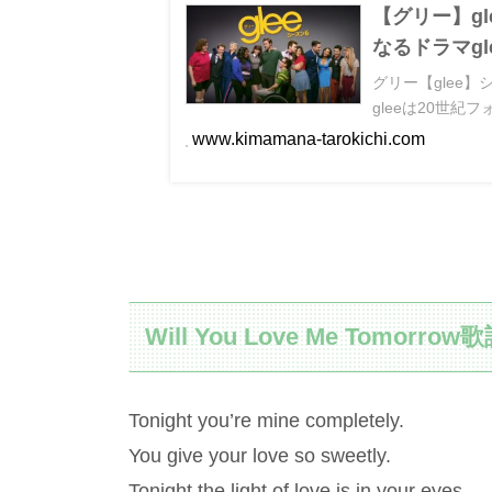
【グリー】g
なるドラマgl
グリー【glee
gleeは20世紀
www.kimamana-tarokichi.com
Will You Love Me Tomorrow
Tonight you’re mine completely.
You give your love so sweetly.
Tonight the light of love is in your eyes