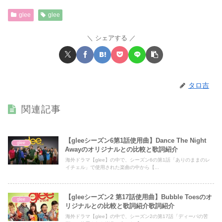
glee
glee
シェアする
タロ吉
関連記事
【gleeシーズン6第1話使用曲】Dance The Night
glee
Awayのオリジナルとの比較と歌詞紹介
海外ドラマ【glee】の中で、シーズン6の第1話「ありのままのレ
イチェル」で使用された楽曲の中から【...
【gleeシーズン2 第17話使用曲】Bubble Toesのオ
glee
リジナルとの比較と歌詞紹介歌詞紹介
海外ドラマ【glee】の中で、シーズン2の第17話「ディーバの苦