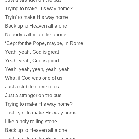
Trying to make His way home?
Tryin’ to make His way home
Back up to Heaven all alone
Nobody callin’ on the phone
‘Cept for the Pope, maybe, in Rome
Yeah, yeah, God is great
Yeah, yeah, God is good
Yeah, yeah, yeah, yeah, yeah
What if God was one of us
Just a slob like one of us
Just a stranger on the bus
Trying to make His way home?
Just tryin’ to make His way home
Like a holy rolling stone
Back up to Heaven all alone
Just tryin’ to make His way home