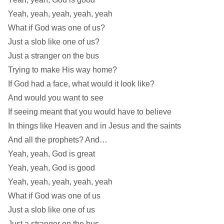
Yeah, yeah, yeah, yeah, yeah
What if God was one of us?
Just a slob like one of us?
Just a stranger on the bus
Trying to make His way home?
If God had a face, what would it look like?
And would you want to see
If seeing meant that you would have to believe
In things like Heaven and in Jesus and the saints
And all the prophets? And…
Yeah, yeah, God is great
Yeah, yeah, God is good
Yeah, yeah, yeah, yeah, yeah
What if God was one of us
Just a slob like one of us
Just a stranger on the bus