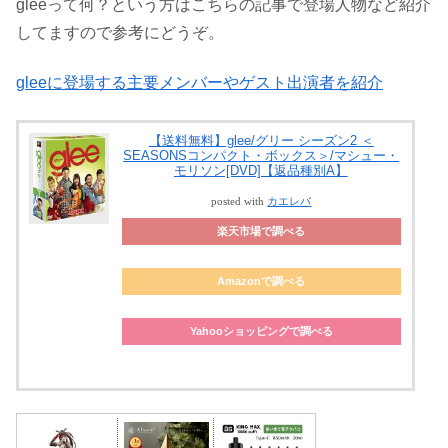
gleeって何？という方はこちらの記事で登場人物など紹介
してますので参考にどうぞ。
gleeに登場する主要メンバーやゲスト出演者を紹介
【送料無料】glee/グリー シーズン2 ＜
SEASONSコンパクト・ボックス＞/マシュー・
モリソン[DVD]【返品種別A】
posted with
カエレバ
楽天市場で調べる
Amazonで調べる
Yahooショッピングで調べる