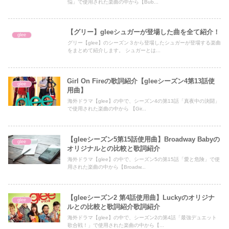
悩」で使用された楽曲の中から【Bub...
【グリー】gleeシュガーが登場した曲を全て紹介！
glee
グリー【glee】のシーズン３から登場したシュガーが登場する楽曲
をまとめて紹介します。 シュガーとは...
Girl On Fireの歌詞紹介【gleeシーズン4第13話使
glee
用曲】
海外ドラマ【glee】の中で、シーズン4の第13話「真夜中の決闘」
で使用された楽曲の中から 【Gir...
【gleeシーズン5第15話使用曲】Broadway Babyの
glee
オリジナルとの比較と歌詞紹介
海外ドラマ【glee】の中で、シーズン5の第15話「愛と危険」で使
用された楽曲の中から【Broadw...
【gleeシーズン2 第4話使用曲】Luckyのオリジナ
glee
ルとの比較と歌詞紹介歌詞紹介
海外ドラマ【glee】の中で、シーズン2の第4話「最強デュエット
歌合戦！」で使用された楽曲の中から【...