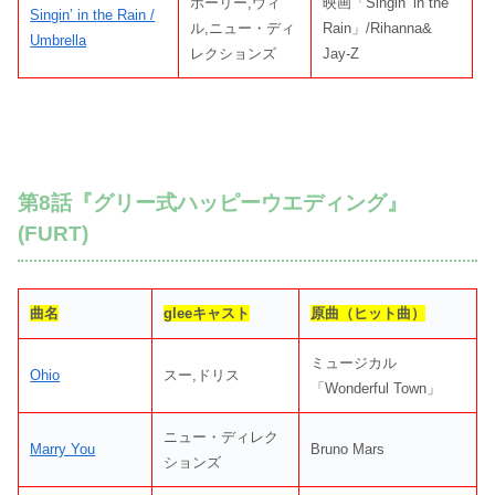
ホーリー,ウィ
映画「Singin’ in the
Singin’ in the Rain /
ル,ニュー・ディ
Rain」/Rihanna&
Umbrella
レクションズ
Jay-Z
第8話『グリー式ハッピーウエディング』
(FURT)
曲名
gleeキャスト
原曲（ヒット曲）
ミュージカル
Ohio
スー,ドリス
「Wonderful Town」
ニュー・ディレク
Marry You
Bruno Mars
ションズ