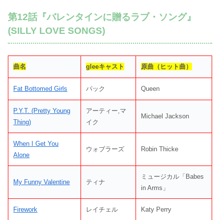
第12話『バレンタインに贈るラブ・ソング』
(SILLY LOVE SONGS)
曲名
gleeキャスト
原曲（ヒット曲）
Fat Bottomed Girls
パック
Queen
P.Y.T. (Pretty Young
アーティー,マ
Michael Jackson
Thing)
イク
When I Get You
ウォブラーズ
Robin Thicke
Alone
ミュージカル「Babes
My Funny Valentine
ティナ
in Arms」
Firework
レイチェル
Katy Perry