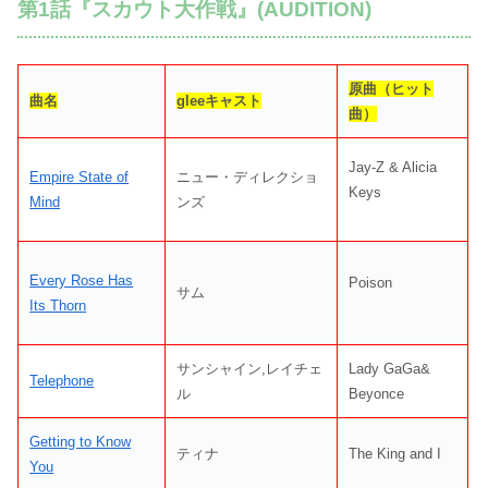
第1話『スカウト大作戦』(AUDITION)
原曲（ヒット
曲名
gleeキャスト
曲）
Jay-Z & Alicia
Empire State of
ニュー・ディレクショ
Keys
Mind
ンズ
Every Rose Has
Poison
サム
Its Thorn
サンシャイン,レイチェ
Lady GaGa&
Telephone
ル
Beyonce
Getting to Know
ティナ
The King and I
You