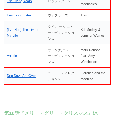
The Living Years
ヒップスターズ
Mechanics
Hey, Soul Sister
ウォブラーズ
Train
クイン,サム,ニュ
(I’ve Had) The Time of
Bill Medley &
ー・ディレクショ
My Life
Jennifer Warnes
ンズ
サンタナ,ニュ
Mark Ronson
Valerie
ー・ディレクショ
feat. Amy
ンズ
Winehouse
ニュー・ディレク
Florence and the
Dog Days Are Over
ションズ
Machine
第10話『メリー・グリー・クリスマス』(A