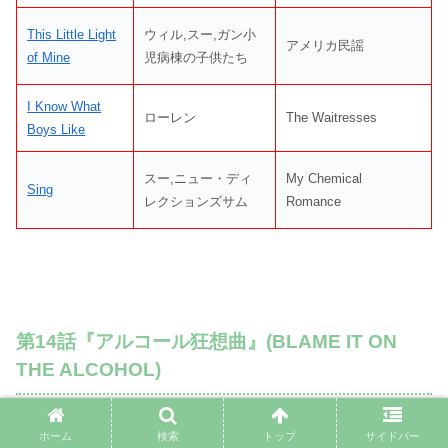
This Little Light
ウィル,スー,ガン小
アメリカ民謡
of Mine
児病棟の子供たち
I Know What
ローレン
The Waitresses
Boys Like
スー,ニュー・ディ
My Chemical
Sing
レクションズサム
Romance
第14話『アルコール狂想曲』(BLAME IT ON
THE ALCOHOL)
ホーム
検索
トップ
サイドバー
原曲（ヒット