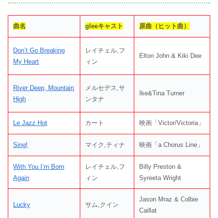
曲名
gleeキャスト
原曲（ヒット曲）
Don’t Go Breaking
レイチェル,フ
Elton John & Kiki Dee
My Heart
ィン
River Deep, Mountain
メルセデス,サ
Ike&Tina Turner
High
ンタナ
Le Jazz Hot
カート
映画「Victor/Victoria」
Sing!
マイク,ティナ
映画「a Chorus Line」
With You I’m Born
レイチェル,フ
Billy Preston &
Again
ィン
Syreeta Wright
Jason Mraz & Colbie
Lucky
サム,クイン
Caillat