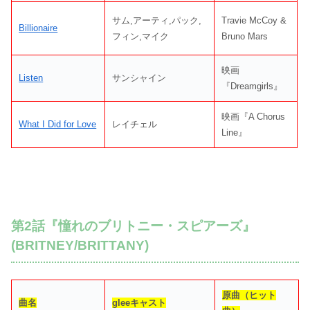
サム,アーティ,パック,
Travie McCoy &
Billionaire
フィン,マイク
Bruno Mars
映画
Listen
サンシャイン
『Dreamgirls』
映画『A Chorus
What I Did for Love
レイチェル
Line』
第2話『憧れのブリトニー・スピアーズ』
(BRITNEY/BRITTANY)
原曲（ヒット
曲名
gleeキャスト