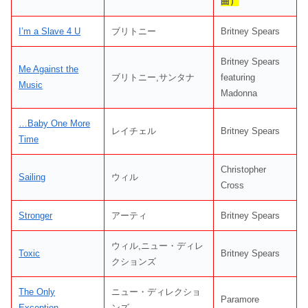
曲）
I’m a Slave 4 U
ブリトニー
Britney Spears
Britney Spears
Me Against the
ブリトニー,サンタナ
featuring
Music
Madonna
…Baby One More
レイチェル
Britney Spears
Time
Christopher
Sailing
ウィル
Cross
Stronger
アーティ
Britney Spears
ウィル,ニュー・ディレ
Toxic
Britney Spears
クションズ
The Only
ニュー・ディレクショ
Paramore
Exception
ンズ