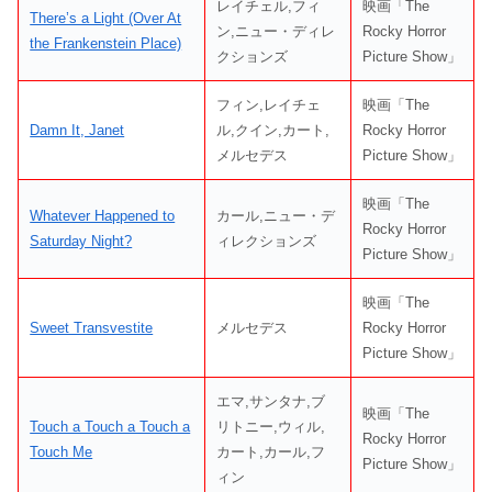
レイチェル,フィ
映画「The
There’s a Light (Over At
ン,ニュー・ディレ
Rocky Horror
the Frankenstein Place)
クションズ
Picture Show」
フィン,レイチェ
映画「The
Damn It, Janet
ル,クイン,カート,
Rocky Horror
メルセデス
Picture Show」
映画「The
Whatever Happened to
カール,ニュー・デ
Rocky Horror
Saturday Night?
ィレクションズ
Picture Show」
映画「The
Sweet Transvestite
メルセデス
Rocky Horror
Picture Show」
エマ,サンタナ,ブ
映画「The
Touch a Touch a Touch a
リトニー,ウィル,
Rocky Horror
Touch Me
カート,カール,フ
Picture Show」
ィン