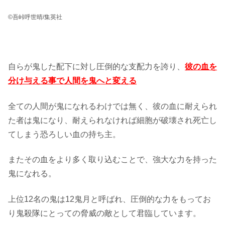
©吾峠呼世晴/集英社
自らが鬼した配下に対し圧倒的な支配力を誇り、
彼の血を
分け与える事で人間を鬼へと変え
る
全ての人間が鬼になれるわけでは無く、彼の血に耐えられ
た者は鬼になり、耐えられなければ細胞が破壊され死亡し
てしまう恐ろしい血の持ち主。
またその血をより多く取り込むことで、強大な力を持った
鬼になれる。
上位12名の鬼は12鬼月と呼ばれ、圧倒的な力をもってお
り鬼殺隊にとっての脅威の敵として君臨しています。