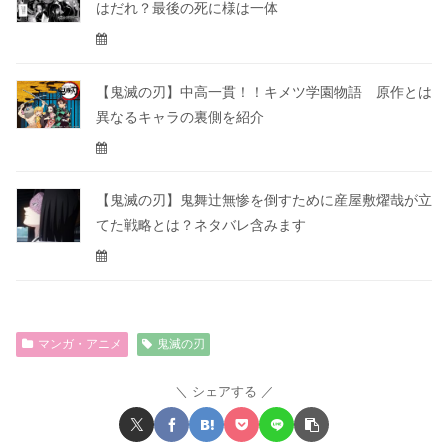
はだれ？最後の死に様は一体
【鬼滅の刃】中高一貫！！キメツ学園物語 原作とは
異なるキャラの裏側を紹介
【鬼滅の刃】鬼舞辻無惨を倒すために産屋敷燿哉が立
てた戦略とは？ネタバレ含みます
マンガ・アニメ
鬼滅の刃
シェアする