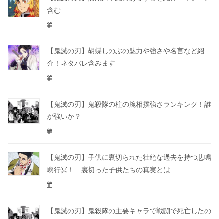
含む
【鬼滅の刃】胡蝶しのぶの魅力や強さや名言など紹
介！ネタバレ含みます
【鬼滅の刃】鬼殺隊の柱の腕相撲強さランキング！誰
が強いか？
【鬼滅の刃】子供に裏切られた壮絶な過去を持つ悲鳴
嶼行冥！ 裏切った子供たちの真実とは
【鬼滅の刃】鬼殺隊の主要キャラで戦闘で死亡したの