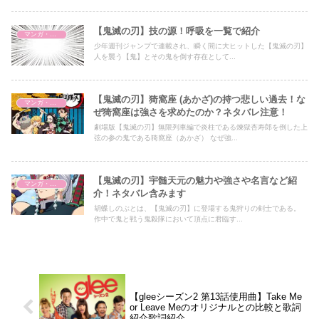
【鬼滅の刃】技の源！呼吸を一覧で紹介
マンガ・アニメ
少年週刊ジャンプで連載され、瞬く間に大ヒットした【鬼滅の刃】
人を襲う【鬼】とその鬼を倒す存在として...
【鬼滅の刃】猗窩座 (あかざ)の持つ悲しい過去！な
マンガ・アニメ
ぜ猗窩座は強さを求めたのか？ネタバレ注意！
劇場版【鬼滅の刃】無限列車編で炎柱である煉獄杏寿郎を倒した上
弦の参の鬼である猗窩座（あかざ） なぜ強...
【鬼滅の刃】宇髄天元の魅力や強さや名言など紹
マンガ・アニメ
介！ネタバレ含みます
胡蝶しのぶとは、【鬼滅の刃】に登場する鬼狩りの剣士である。
作中で鬼と戦う鬼殺隊において頂点に君臨す...
【gleeシーズン2 第13話使用曲】Take Me
or Leave Meのオリジナルとの比較と歌詞
紹介歌詞紹介