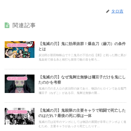
タロ吉
関連記事
【鬼滅の刃】鬼に効果抜群！爆血刀（赫刀）の条件
マンガ・アニメ
とは
炭治郎が那田蜘蛛山で十二鬼月の下弦の伍【累】と戦った際に累が
鬼血術で操る糸と相打ち覚悟で敵の首を斬ろ...
【鬼滅の刃】なぜ鬼舞辻無惨は禰豆子だけを鬼にし
マンガ・アニメ
たのかを考察
鬼滅の刃の主人公の炭治郎の妹であり、物語のヒロインである竈門
禰豆子（ねずこ）がある日、鬼舞辻無惨の襲...
【鬼滅の刃】鬼殺隊の主要キャラで戦闘で死亡した
マンガ・アニメ
のはだれ？最後の死に様は一体
鬼滅の刃は近年のマンガにしては物語の展開が非常にテンポよく進
むため、主要キャラがあっさり死亡したりす...