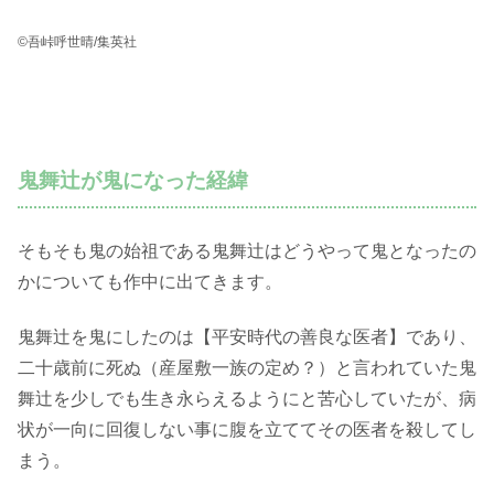
©吾峠呼世晴/集英社
鬼舞辻が鬼になった経緯
そもそも鬼の始祖である鬼舞辻はどうやって鬼となったの
かについても作中に出てきます。
鬼舞辻を鬼にしたのは【平安時代の善良な医者】であり、
二十歳前に死ぬ（産屋敷一族の定め？）と言われていた鬼
舞辻を少しでも生き永らえるようにと苦心していたが、病
状が一向に回復しない事に腹を立ててその医者を殺してし
まう。